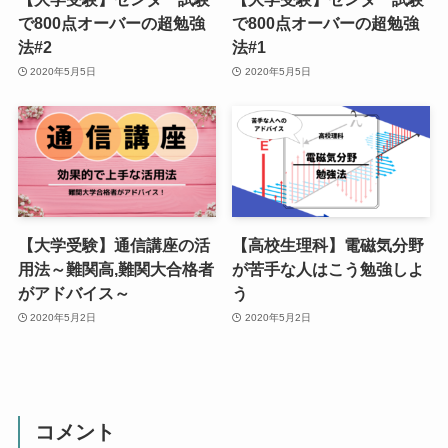
で800点オーバーの超勉強
で800点オーバーの超勉強
法#2
法#1
2020年5月5日
2020年5月5日
【大学受験】通信講座の活
【高校生理科】電磁気分野
用法～難関高,難関大合格者
が苦手な人はこう勉強しよ
がアドバイス～
う
2020年5月2日
2020年5月2日
コメント