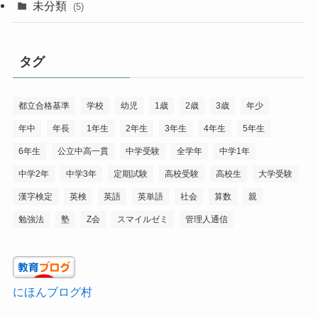
未分類
(5)
タグ
都立合格基準
学校
幼児
1歳
2歳
3歳
年少
年中
年長
1年生
2年生
3年生
4年生
5年生
6年生
公立中高一貫
中学受験
全学年
中学1年
中学2年
中学3年
定期試験
高校受験
高校生
大学受験
漢字検定
英検
英語
英単語
社会
算数
親
勉強法
塾
Z会
スマイルゼミ
管理人通信
にほんブログ村