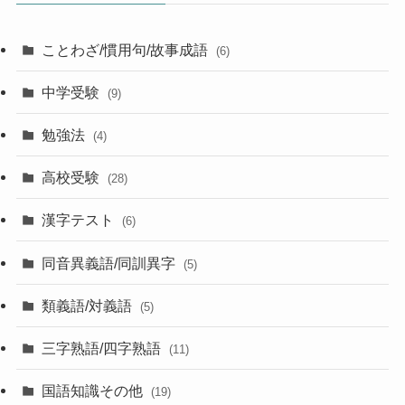
ことわざ/慣用句/故事成語
(6)
中学受験
(9)
勉強法
(4)
高校受験
(28)
漢字テスト
(6)
同音異義語/同訓異字
(5)
類義語/対義語
(5)
三字熟語/四字熟語
(11)
国語知識その他
(19)