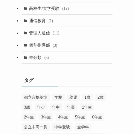
高校生/大学受験
(17)
通信教育
(1)
管理人通信
(11)
個別指導部
(3)
未分類
(5)
け
タグ
都立合格基準
学校
幼児
1歳
2歳
3歳
年少
年中
年長
1年生
2年生
3年生
4年生
5年生
6年生
公立中高一貫
中学受験
全学年