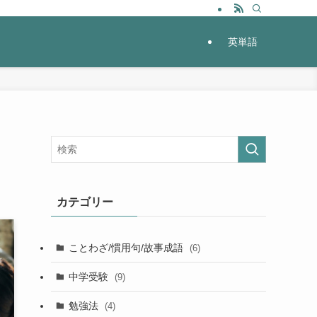
英単語
カテゴリー
ことわざ/慣用句/故事成語
(6)
中学受験
(9)
勉強法
(4)