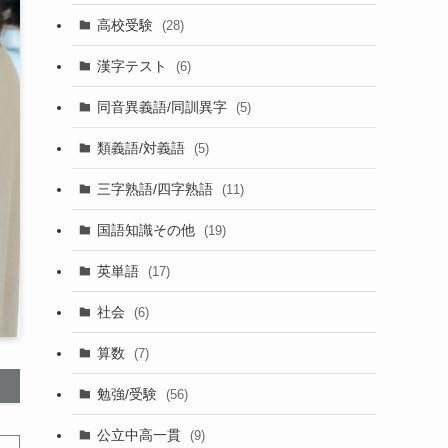
高校受験
(28)
漢字テスト
(6)
同音異義語/同訓異字
(5)
類義語/対義語
(5)
三字熟語/四字熟語
(11)
国語知識その他
(19)
英単語
(17)
社会
(6)
算数
(7)
勉強/受験
(56)
公立中高一貫
(9)