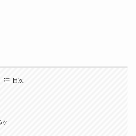
目次
るか