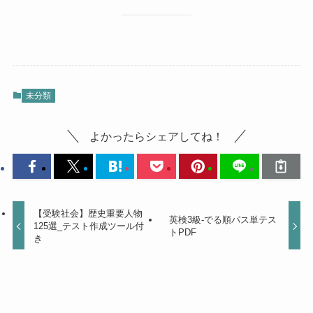
未分類
よかったらシェアしてね！
【受験社会】歴史重要人物
英検3級-でる順パス単テス
125選_テスト作成ツール付
トPDF
き