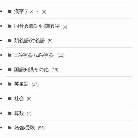
漢字テスト
(6)
同音異義語/同訓異字
(5)
類義語/対義語
(5)
三字熟語/四字熟語
(11)
国語知識その他
(19)
英単語
(17)
社会
(6)
算数
(7)
勉強/受験
(56)