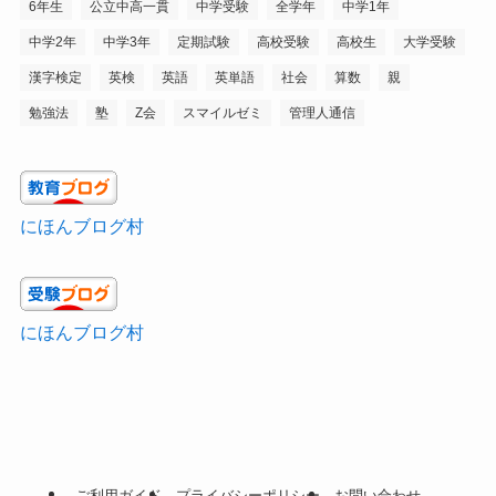
6年生
公立中高一貫
中学受験
全学年
中学1年
中学2年
中学3年
定期試験
高校受験
高校生
大学受験
漢字検定
英検
英語
英単語
社会
算数
親
勉強法
塾
Z会
スマイルゼミ
管理人通信
にほんブログ村
にほんブログ村
ご利用ガイド
プライバシーポリシー
お問い合わせ