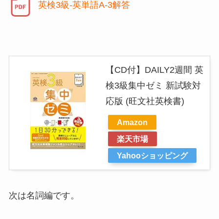
英検3級-英単語A-3解答
【CD付】DAILY2週間 英
検3級集中ゼミ 新試験対
応版 (旺文社英検書)
Amazon
楽天市場
Yahooショッピング
次は名詞編です。