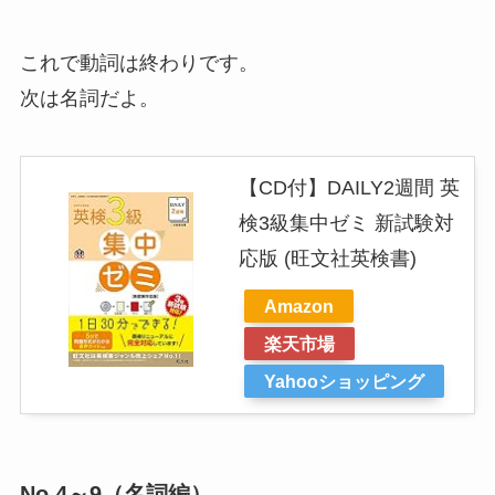
これで動詞は終わりです。
次は名詞だよ。
【CD付】DAILY2週間 英
検3級集中ゼミ 新試験対
応版 (旺文社英検書)
Amazon
楽天市場
Yahooショッピング
No.4～9（名詞編）