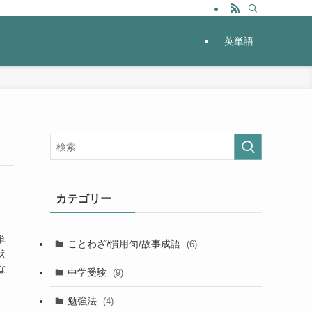
英単語
カテゴリー
単
ことわざ/慣用句/故事成語
(6)
え
な
中学受験
(9)
勉強法
(4)