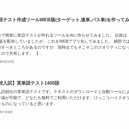
語テスト作成ツールWEB版(ターゲット,速単,パス単)を作って
ホで簡単に単語テストが作れるツールをAIに作らせてみました。 以前は
el版を配布していましたが、これをWEBアプリ化してみました。 細部で
善すべきところがあるのですが、現時点でもそこそこのクオリティにな
ので共有します。 【...
2年6月23日
校入試】英単語テスト1400語
入試頻出の英単語テストです。テキストのダウンロードと自動ツールに
作成が可能で、どなたも無料でご利用いただけます。けっこうハイクオ
なものになっていると思います。
1年7月9日