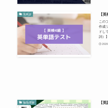
【英
英単語
この
作成
ドしてご
詞）】
202
【英
勉強/受験