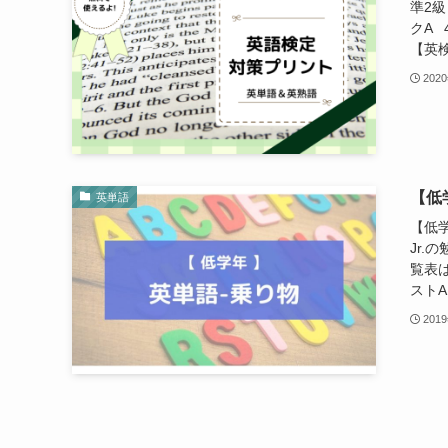
準2級
クA 
【英検】
202
【低
英単語
【低
Jr.
覧表は
ストA
201