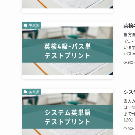
英検
英単語
当方
で1～
います
パス単4
202
シス
英単語
当方
は一気
まで作
120
202