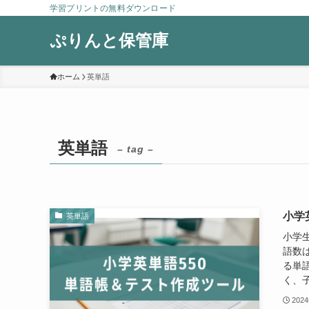
学習プリントの無料ダウンロード
ぷりんと保管庫
ホーム
英単語
英単語
– tag –
小学
英単語
小学
語数は
る単
く、子
202