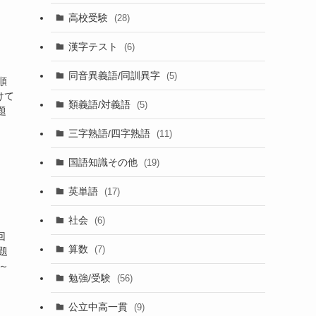
高校受験
(28)
漢字テスト
(6)
同音異義語/同訓異字
(5)
順
けて
類義語/対義語
(5)
題
三字熟語/四字熟語
(11)
国語知識その他
(19)
英単語
(17)
社会
(6)
回
算数
(7)
題
～
勉強/受験
(56)
公立中高一貫
(9)