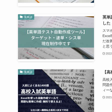
英単
英単語
した
スマ
Exc
だ改
と思う
202
【高
英単語
高校
問題
ィー
202