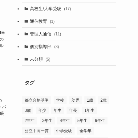
高校生/大学受験
(17)
通信教育
(1)
l単
管理人通信
(11)
の
ル
個別指導部
(3)
未分類
(5)
タグ
都立合格基準
学校
幼児
1歳
2歳
つ
 パ
3歳
年少
年中
年長
1年生
3級
2年生
3年生
4年生
5年生
6年生
公立中高一貫
中学受験
全学年