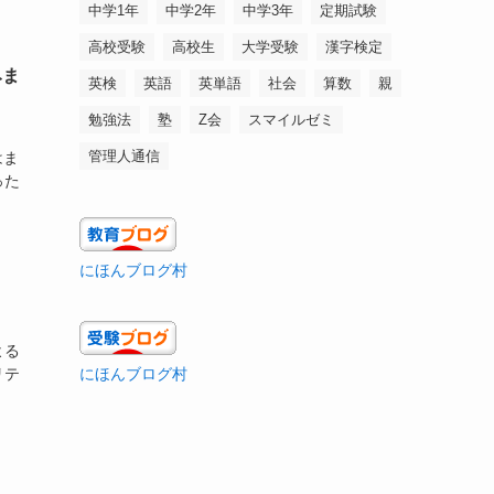
中学1年
中学2年
中学3年
定期試験
高校受験
高校生
大学受験
漢字検定
みま
英検
英語
英単語
社会
算数
親
勉強法
塾
Z会
スマイルゼミ
管理人通信
はま
った
にほんブログ村
よる
リテ
にほんブログ村