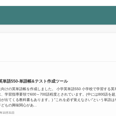
英単語550-単語帳&テスト作成ツール
生向けの英単語帳を作成しました。 小学英単語550 小学校で学習する英
、学習指導要領で600～700語程度とされています。(中には800語を超
語が出てくる教科書もあります。) "これを必ず覚えなさい"という単語は
どもの興味関心があ...
4年10月31日