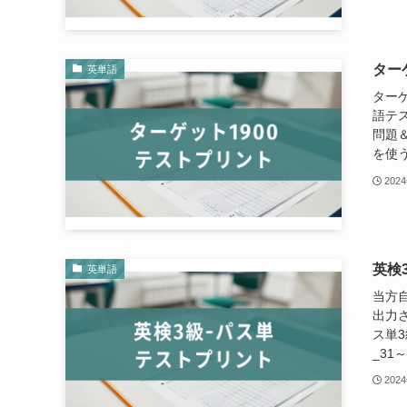
ター
英単語
ターゲ
語テ
問題
を使う
202
英検
英単語
当方
出力さ
ス単3
_31～
202