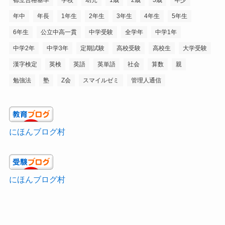
年中
年長
1年生
2年生
3年生
4年生
5年生
6年生
公立中高一貫
中学受験
全学年
中学1年
中学2年
中学3年
定期試験
高校受験
高校生
大学受験
漢字検定
英検
英語
英単語
社会
算数
親
勉強法
塾
Z会
スマイルゼミ
管理人通信
にほんブログ村
にほんブログ村