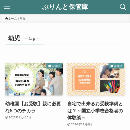
ぷりんと保管庫
ホーム
幼児
幼児
– tag –
未分類
未分類
幼稚園【お受験】親に必要
自宅で出来るお受験準備と
な5つのチカラ
は？～国立小学校合格者の
体験談～
2020年11月15日
2020年11月8日