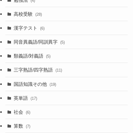
(4)
高校受験
(28)
漢字テスト
(6)
同音異義語/同訓異字
(5)
類義語/対義語
(5)
三字熟語/四字熟語
(11)
国語知識その他
(19)
英単語
(17)
社会
(6)
算数
(7)