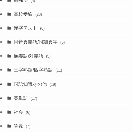
(4)
高校受験
(28)
漢字テスト
(6)
同音異義語/同訓異字
(5)
類義語/対義語
(5)
三字熟語/四字熟語
(11)
国語知識その他
(19)
英単語
(17)
社会
(6)
算数
(7)