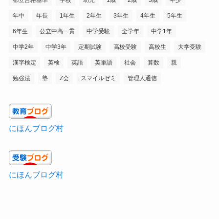
年中
年長
1年生
2年生
3年生
4年生
5年生
6年生
公立中高一貫
中学受験
全学年
中学1年
中学2年
中学3年
定期試験
高校受験
高校生
大学受験
漢字検定
英検
英語
英単語
社会
算数
親
勉強法
塾
Z会
スマイルゼミ
管理人通信
にほんブログ村
にほんブログ村