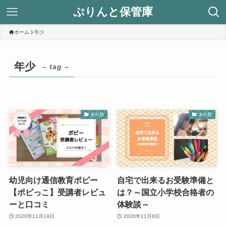
ぷりんと保管庫
ホーム
年少
年少
– tag –
未分類
未分類
幼児向け通信教育ポピー
自宅で出来るお受験準備と
【ポピっこ】受講者レビュ
は？～国立小学校合格者の
ーと口コミ
体験談～
2020年11月19日
2020年11月8日