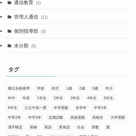
通信教育
(1)
管理人通信
(11)
個別指導部
(3)
未分類
(5)
タグ
都立合格基準
学校
幼児
1歳
2歳
3歳
年少
年中
年長
1年生
2年生
3年生
4年生
5年生
6年生
公立中高一貫
中学受験
全学年
中学1年
中学2年
中学3年
定期試験
高校受験
高校生
大学受験
漢字検定
英検
英語
英単語
社会
算数
親