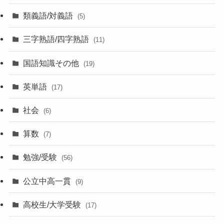
類義語/対義語
(5)
三字熟語/四字熟語
(11)
国語知識その他
(19)
英単語
(17)
社会
(6)
算数
(7)
勉強/受験
(56)
公立中高一貫
(9)
高校生/大学受験
(17)